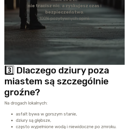
nie tracisz nic
,
a zyskujesz czas
i
bezpieczeństwo
.
100% pozytywnych opinii.
3️⃣ Dlaczego dziury poza
miastem są szczególnie
groźne?
Na drogach lokalnych:
asfalt bywa w gorszym stanie,
dziury są głębsze,
często wypełnione wodą i niewidoczne po zmroku.