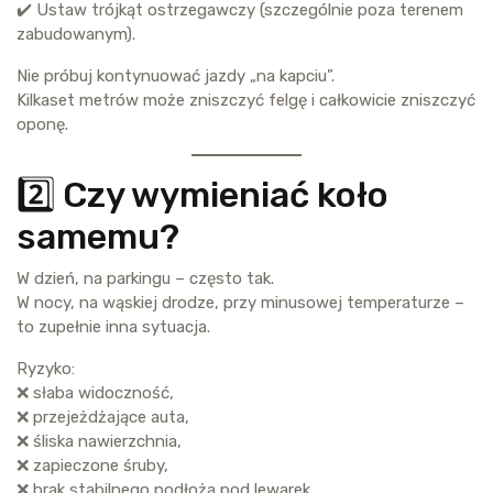
✔️ Ustaw trójkąt ostrzegawczy (szczególnie poza terenem
zabudowanym).
Nie próbuj kontynuować jazdy „na kapciu”.
Kilkaset metrów może zniszczyć felgę i całkowicie zniszczyć
oponę.
2️⃣ Czy wymieniać koło
samemu?
W dzień, na parkingu – często tak.
W nocy, na wąskiej drodze, przy minusowej temperaturze –
to zupełnie inna sytuacja.
Ryzyko:
❌ słaba widoczność,
❌ przejeżdżające auta,
❌ śliska nawierzchnia,
❌ zapieczone śruby,
❌ brak stabilnego podłoża pod lewarek.