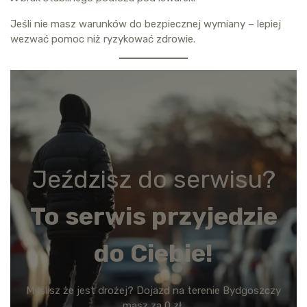
Jeśli nie masz warunków do bezpiecznej wymiany – lepiej
wezwać pomoc niż ryzykować zdrowie.
Jeździsz do serwisu?
To serwis przyjedzie
do Ciebie!
Myślisz że jest drożej? Dojazd na terenie Bydgoszczy
masz za 0 zł,