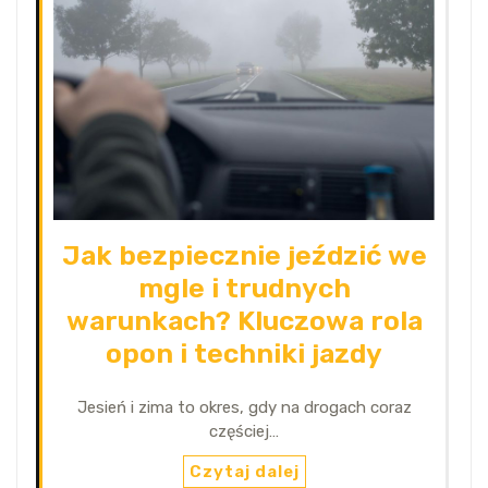
Jak bezpiecznie jeździć we
mgle i trudnych
warunkach? Kluczowa rola
opon i techniki jazdy
Jesień i zima to okres, gdy na drogach coraz
częściej…
Czytaj dalej