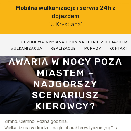
Skip
Mobilna wulkanizacja i serwis 24h z
to
dojazdem
content
"U Krystiana"
SEZONOWA WYMIANA OPON NA LETNIE Z DOJAZDEM
WULKANIZACJA
REALIZACJE
PORADY
KONTAKT
AWARIA W NOCY POZA
MIASTEM –
NAJGORSZY
SCENARIUSZ
KIEROWCY?
Zimno. Ciemno. Późna godzina.
Wielka dziura w drodze i nagle charakterystyczne „łup”… a