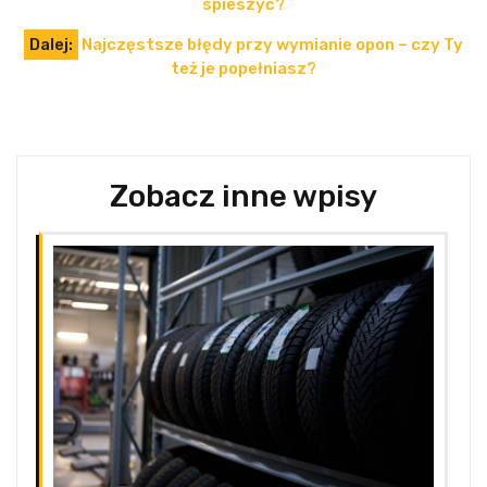
spieszyć?
Dalej:
Najczęstsze błędy przy wymianie opon – czy Ty
też je popełniasz?
Zobacz inne wpisy