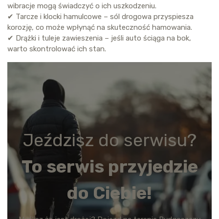
wibracje mogą świadczyć o ich uszkodzeniu.
✔ Tarcze i klocki hamulcowe – sól drogowa przyspiesza
korozję, co może wpłynąć na skuteczność hamowania.
✔ Drążki i tuleje zawieszenia – jeśli auto ściąga na bok,
warto skontrolować ich stan.
Jeździsz do serwisu?
To serwis przyjedzie
do Ciebie!