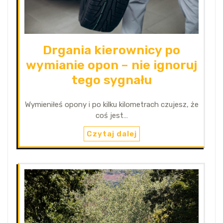
Drgania kierownicy po
wymianie opon – nie ignoruj
tego sygnału
Wymieniłeś opony i po kilku kilometrach czujesz, że
coś jest…
Czytaj dalej