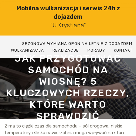
Skip
Mobilna wulkanizacja i serwis 24h z
to
dojazdem
content
"U Krystiana"
SEZONOWA WYMIANA OPON NA LETNIE Z DOJAZDEM
WULKANIZACJA
REALIZACJE
PORADY
KONTAKT
JAK PRZYGOTOWAĆ
SAMOCHÓD NA
WIOSNĘ? 5
KLUCZOWYCH RZECZY,
KTÓRE WARTO
SPRAWDZIĆ
Zima to ciężki czas dla samochodu – sól drogowa, niskie
temperatury i śliska nawierzchnia mogą wpływać na stan