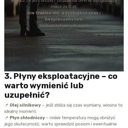
Myślisz że jest drożej? Dojazd na terenie Bydgoszczy
masz za 0 zł,
nie tracisz nic
,
a zyskujesz czas
i
bezpieczeństwo
.
100% pozytywnych opinii.
3. Płyny eksploatacyjne – co
warto wymienić lub
uzupełnić?
📌
Olej silnikowy
– jeśli zbliża się czas wymiany, wiosna to
idealny moment.
📌
Płyn chłodniczy
– niskie temperatury mogą obniżyć
jego skuteczność, warto sprawdzić poziom i ewentualnie