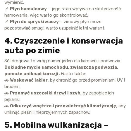
wymienić.
📌
Płyn hamulcowy
– jego stan wpływa na skuteczność
hamowania, więc warto go skontrolować.
📌
Płyn do spryskiwaczy
– zimowy płyn może
pozostawiać smugi, warto uzupełnić letni wariant.
4. Czyszczenie i konserwacja
auta po zimie
Sól drogowa to wróg numer jeden dla karoserii i podwozia.
Dokładne mycie samochodu, zwłaszcza podwozia,
pomoże uniknąć korozji.
Warto także:
🚗
Woskować lakier
, by chronić go przed promieniami UV i
brudem.
🚗
Przemyć uszczelki drzwi i szyb
, by zapobiec ich
pękaniu.
🚗
Odkurzyć wnętrze i przewietrzyć klimatyzację
, aby
uniknąć pleśni i nieprzyjemnych zapachów.
5. Mobilna wulkanizacja –