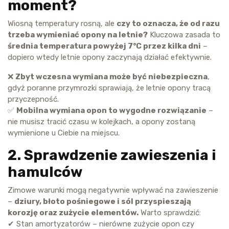
moment?
Wiosną temperatury rosną, ale
czy to oznacza, że od razu
trzeba wymieniać opony na letnie?
Kluczowa zasada to
średnia temperatura powyżej 7°C przez kilka dni
–
dopiero wtedy letnie opony zaczynają działać efektywnie.
❌
Zbyt wczesna wymiana może być niebezpieczna
,
gdyż poranne przymrozki sprawiają, że letnie opony tracą
przyczepność.
✅
Mobilna wymiana opon to wygodne rozwiązanie
–
nie musisz tracić czasu w kolejkach, a opony zostaną
wymienione u Ciebie na miejscu.
2. Sprawdzenie zawieszenia i
hamulców
Zimowe warunki mogą negatywnie wpływać na zawieszenie
–
dziury, błoto pośniegowe i sól przyspieszają
korozję oraz zużycie elementów.
Warto sprawdzić:
✔ Stan amortyzatorów – nierówne zużycie opon czy