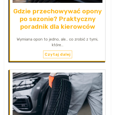
Gdzie przechowywać opony
po sezonie? Praktyczny
poradnik dla kierowców
Wymiana opon to jedno, ale… co zrobić z tymi,
które…
Czytaj dalej