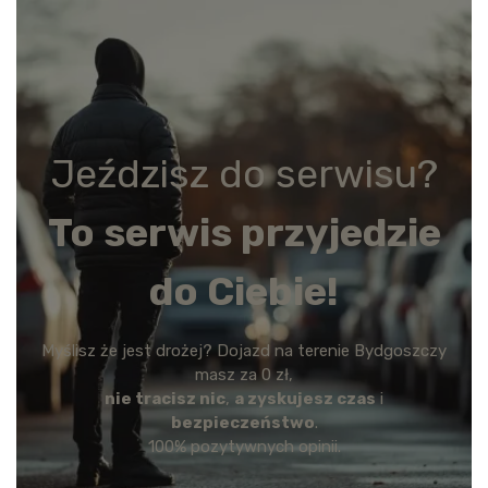
Jeździsz do serwisu?
To serwis przyjedzie
do Ciebie!
Myślisz że jest drożej? Dojazd na terenie Bydgoszczy
masz za 0 zł,
nie tracisz nic
,
a zyskujesz czas
i
bezpieczeństwo
.
100% pozytywnych opinii.