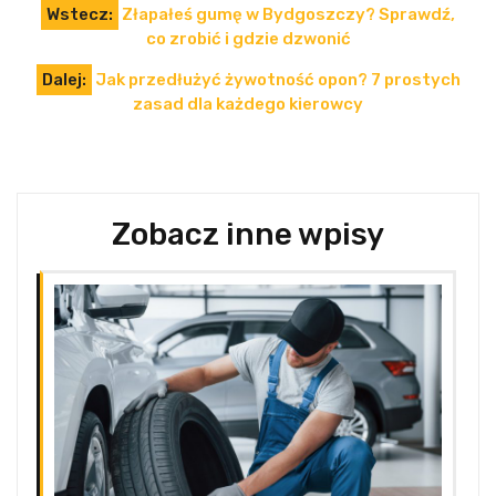
Nawigacja
Wstecz:
Złapałeś gumę w Bydgoszczy? Sprawdź,
wpisu
co zrobić i gdzie dzwonić
Dalej:
Jak przedłużyć żywotność opon? 7 prostych
zasad dla każdego kierowcy
Zobacz inne wpisy