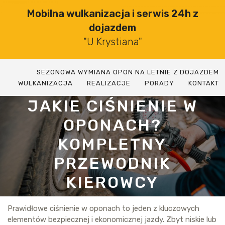
Skip
Mobilna wulkanizacja i serwis 24h z
to
dojazdem
content
"U Krystiana"
SEZONOWA WYMIANA OPON NA LETNIE Z DOJAZDEM
WULKANIZACJA
REALIZACJE
PORADY
KONTAKT
JAKIE CIŚNIENIE W
OPONACH?
KOMPLETNY
PRZEWODNIK
KIEROWCY
Prawidłowe ciśnienie w oponach to jeden z kluczowych
elementów bezpiecznej i ekonomicznej jazdy. Zbyt niskie lub