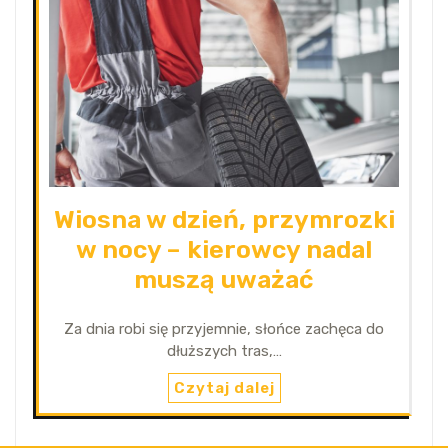
Wiosna w dzień, przymrozki
w nocy – kierowcy nadal
muszą uważać
Za dnia robi się przyjemnie, słońce zachęca do
dłuższych tras,…
Czytaj dalej