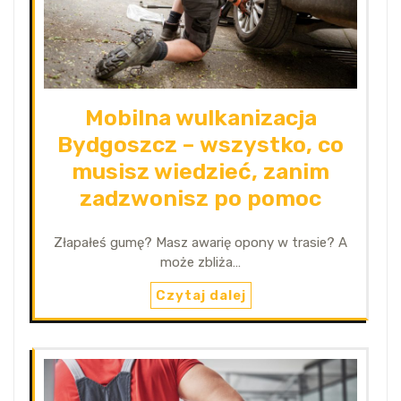
Mobilna wulkanizacja
Bydgoszcz – wszystko, co
musisz wiedzieć, zanim
zadzwonisz po pomoc
Złapałeś gumę? Masz awarię opony w trasie? A
może zbliża…
Czytaj dalej