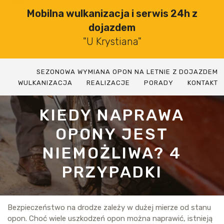
Skip
Mobilna wulkanizacja i serwis 24h z
to
dojazdem
content
"U Krystiana"
SEZONOWA WYMIANA OPON NA LETNIE Z DOJAZDEM
WULKANIZACJA
REALIZACJE
PORADY
KONTAKT
KIEDY NAPRAWA
OPONY JEST
NIEMOŻLIWA? 4
PRZYPADKI
Bezpieczeństwo na drodze zależy w dużej mierze od stanu
opon. Choć wiele uszkodzeń opon można naprawić, istnieją