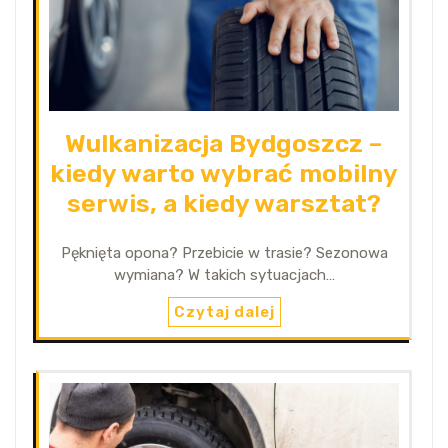
Wulkanizacja Bydgoszcz –
kiedy warto wybrać mobilny
serwis, a kiedy warsztat?
Pęknięta opona? Przebicie w trasie? Sezonowa
wymiana? W takich sytuacjach…
Czytaj dalej