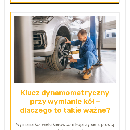
Klucz dynamometryczny
przy wymianie kół –
dlaczego to takie ważne?
Wymiana kół wielu kierowcom kojarzy się z prostą