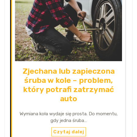
Zjechana lub zapieczona
śruba w kole – problem,
który potrafi zatrzymać
auto
Wymiana koła wydaje się prosta. Do momentu,
gdy jedna śruba…
Czytaj dalej