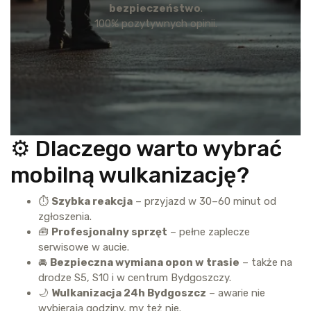
bezpieczeństwo
.
100% pozytywnych opinii.
⚙️ Dlaczego warto wybrać
mobilną wulkanizację?
⏱️
Szybka reakcja
– przyjazd w 30–60 minut od
zgłoszenia.
🧰
Profesjonalny sprzęt
– pełne zaplecze
serwisowe w aucie.
🚘
Bezpieczna wymiana opon w trasie
– także na
drodze S5, S10 i w centrum Bydgoszczy.
🌙
Wulkanizacja 24h Bydgoszcz
– awarie nie
wybierają godziny, my też nie.