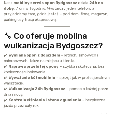
Nasz
mobilny serwis opon Bydgoszcz
działa
24h na
dobę
, 7 dni w tygodniu. Wystarczy jeden telefon, a
przyjedziemy tam, gdzie jesteś – pod dom, firmę, magazyn,
parking czy trasę ekspresową.
🔧 Co oferuje mobilna
wulkanizacja Bydgoszcz?
✔️
Wymiana opon z dojazdem
– letnich, zimowych i
całorocznych, także na miejscu u klienta.
✔️
Naprawa przebitej opony
– szybka i skuteczna, bez
konieczności holowania.
✔️
Wyważanie kół mobilnie
– sprzęt jak w profesjonalnym
warsztacie.
✔️
Wulkanizacja 24h Bydgoszcz
– pomoc o każdej porze
dnia i nocy.
✔️
Kontrola ciśnienia i stanu ogumienia
– bezpieczna
jazda przez cały rok.