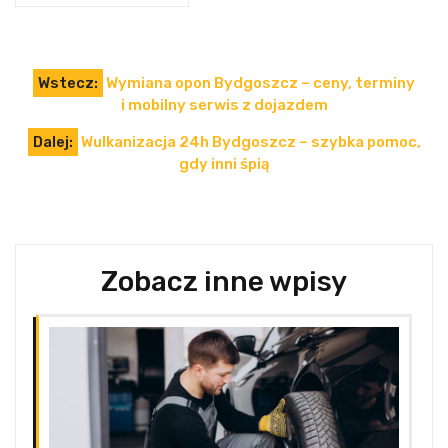
Nawigacja
Wstecz:
Wymiana opon Bydgoszcz – ceny, terminy
wpisu
i mobilny serwis z dojazdem
Dalej:
Wulkanizacja 24h Bydgoszcz – szybka pomoc,
gdy inni śpią
Zobacz inne wpisy