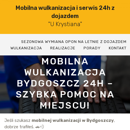
Skip
Mobilna wulkanizacja i serwis 24h z
to
dojazdem
content
"U Krystiana"
SEZONOWA WYMIANA OPON NA LETNIE Z DOJAZDEM
WULKANIZACJA
REALIZACJE
PORADY
KONTAKT
MOBILNA
WULKANIZACJA
BYDGOSZCZ 24H –
SZYBKA POMOC NA
MIEJSCU!
Jeśli szukasz
mobilnej wulkanizacji w Bydgoszczy
,
dobrze trafiłeś. 🚗💨