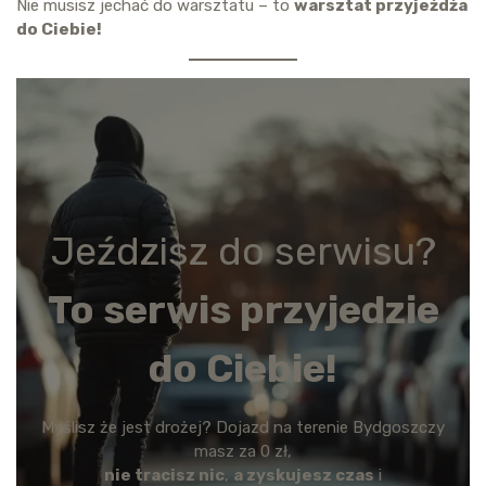
Nie musisz jechać do warsztatu – to
warsztat przyjeżdża
do Ciebie!
Jeździsz do serwisu?
To serwis przyjedzie
do Ciebie!
Myślisz że jest drożej? Dojazd na terenie Bydgoszczy
masz za 0 zł,
nie tracisz nic
,
a zyskujesz czas
i