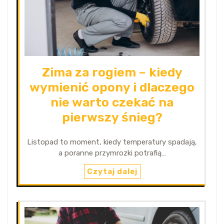
Zima za rogiem – kiedy
wymienić opony i dlaczego
nie warto czekać na
pierwszy śnieg?
Listopad to moment, kiedy temperatury spadają,
a poranne przymrozki potrafią…
Czytaj dalej