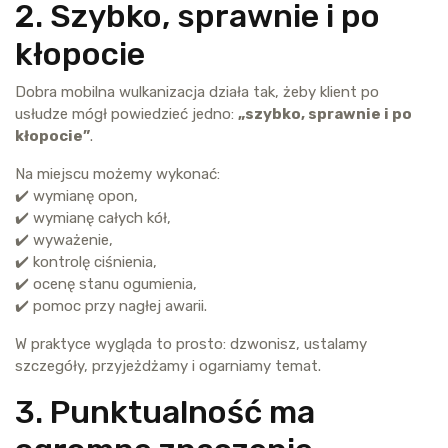
2. Szybko, sprawnie i po
kłopocie
Dobra mobilna wulkanizacja działa tak, żeby klient po
usłudze mógł powiedzieć jedno:
„szybko, sprawnie i po
kłopocie”
.
Na miejscu możemy wykonać:
✔️ wymianę opon,
✔️ wymianę całych kół,
✔️ wyważenie,
✔️ kontrolę ciśnienia,
✔️ ocenę stanu ogumienia,
✔️ pomoc przy nagłej awarii.
W praktyce wygląda to prosto: dzwonisz, ustalamy
szczegóły, przyjeżdżamy i ogarniamy temat.
3. Punktualność ma