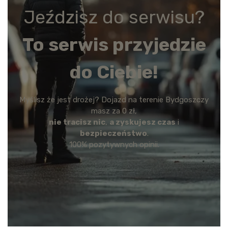
Jeździsz do serwisu?
To serwis przyjedzie
do Ciebie!
Myślisz że jest drożej? Dojazd na terenie Bydgoszczy
masz za 0 zł,
nie tracisz nic
,
a zyskujesz czas
i
bezpieczeństwo
.
100% pozytywnych opinii.