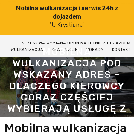
Skip
Mobilna wulkanizacja i serwis 24h z
to
dojazdem
content
"U Krystiana"
SEZONOWA WYMIANA OPON NA LETNIE Z DOJAZDEM
MOBILNA
WULKANIZACJA
REALIZACJE
PORADY
KONTAKT
WULKANIZACJA POD
WSKAZANY ADRES –
DLACZEGO KIEROWCY
CORAZ CZĘŚCIEJ
WYBIERAJĄ USŁUGĘ Z
DOJAZDEM?
Mobilna wulkanizacja