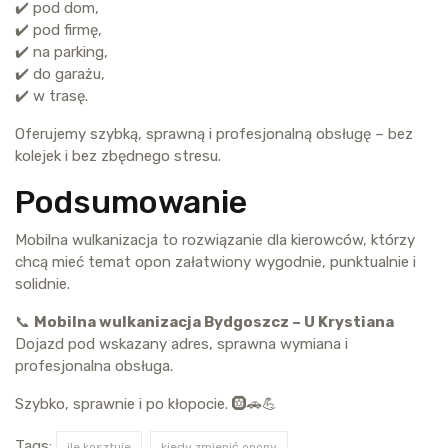
✔️ pod dom,
✔️ pod firmę,
✔️ na parking,
✔️ do garażu,
✔️ w trasę.
Oferujemy szybką, sprawną i profesjonalną obsługę – bez
kolejek i bez zbędnego stresu.
Podsumowanie
Mobilna wulkanizacja to rozwiązanie dla kierowców, którzy
chcą mieć temat opon załatwiony wygodnie, punktualnie i
solidnie.
📞
Mobilna wulkanizacja Bydgoszcz – U Krystiana
Dojazd pod wskazany adres, sprawna wymiana i
profesjonalna obsługa.
Szybko, sprawnie i po kłopocie. 🛞🚗💪
Tags:
ile kosztuje
kiedy zmienić opony