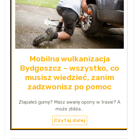
Mobilna wulkanizacja
Bydgoszcz – wszystko, co
musisz wiedzieć, zanim
zadzwonisz po pomoc
Złapałeś gumę? Masz awarię opony w trasie? A
może zbliża…
Czytaj dalej